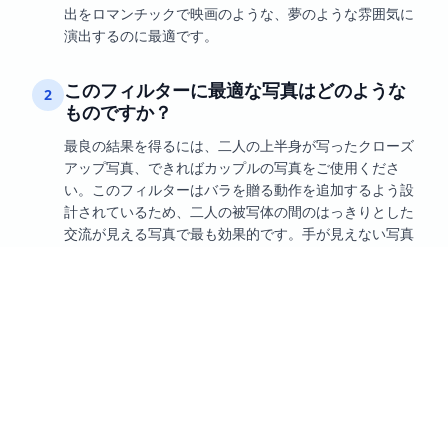
出をロマンチックで映画のような、夢のような雰囲気に
演出するのに最適です。
このフィルターに最適な写真はどのような
2
ものですか？
最良の結果を得るには、二人の上半身が写ったクローズ
アップ写真、できればカップルの写真をご使用くださ
い。このフィルターはバラを贈る動作を追加するよう設
計されているため、二人の被写体の間のはっきりとした
交流が見える写真で最も効果的です。手が見えない写真
は結果に影響する可能性があるため避けてください。
バラを贈るAIフィルターの使い方は？
3
フィルターの使用はとても簡単です。二人が写った写真
を1枚アップロードするだけで、残りはAIが処理しま
す。このフィルターは使いやすく設計されているため、
特別なスキルは必要ありません。数秒で美しいバラの効
果が加わった画像が完成します。