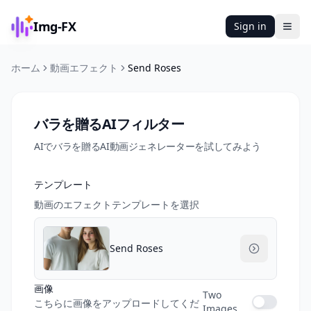
Img-FX
Sign in
Ope
ホーム
動画エフェクト
Send Roses
バラを贈るAIフィルター
AIでバラを贈るAI動画ジェネレーターを試してみよう
テンプレート
動画のエフェクトテンプレートを選択
Send Roses
画像
Two
こちらに画像をアップロードしてくだ
Images