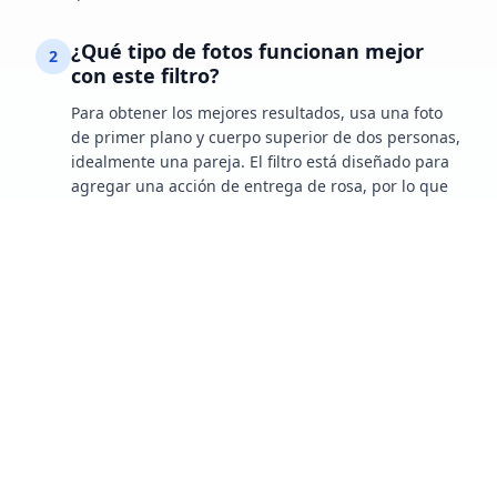
¿Qué tipo de fotos funcionan mejor
2
con este filtro?
Para obtener los mejores resultados, usa una foto
de primer plano y cuerpo superior de dos personas,
idealmente una pareja. El filtro está diseñado para
agregar una acción de entrega de rosa, por lo que
funciona mejor con fotos que muestran una
interacción clara entre los dos sujetos. Evita fotos
donde las manos no sean visibles, ya que esto
puede afectar el resultado.
¿Cómo uso el Filtro AI de Regalo de
3
Rosas?
Usar el filtro es simple. Solo sube una foto de dos
personas y nuestra IA hará el resto. El filtro está
diseñado para ser fácil de usar, por lo que no
necesitas habilidades especiales. Obtendrás una