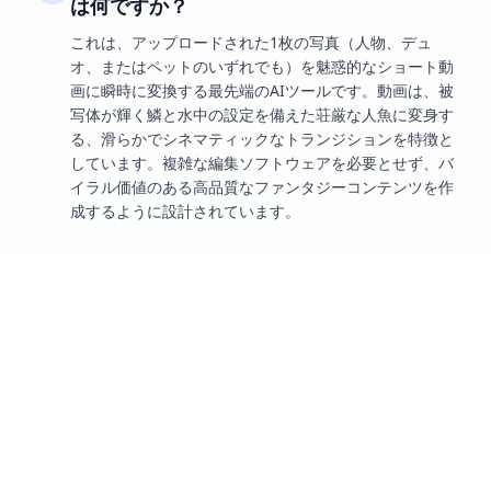
は何ですか？
これは、アップロードされた1枚の写真（人物、デュ
オ、またはペットのいずれでも）を魅惑的なショート動
画に瞬時に変換する最先端のAIツールです。動画は、被
写体が輝く鱗と水中の設定を備えた荘厳な人魚に変身す
る、滑らかでシネマティックなトランジションを特徴と
しています。複雑な編集ソフトウェアを必要とせず、バ
イラル価値のある高品質なファンタジーコンテンツを作
成するように設計されています。
人魚変身動画を作成するにはどうすればよ
2
いですか？
動画の作成は非常に簡単です。プラットフォームに1枚
の鮮明な写真をアップロードするだけです。システムは
自動的に「マーメイド」プロンプトを適用します。最高
の魔法的なトランジション効果を確保するために、プロ
ンプト形式を変更しないことを強くお勧めします。AIが
処理を完了すると、素晴らしい人魚動画をダウンロード
して、すべてのソーシャルプラットフォームで共有でき