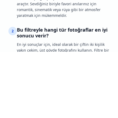
araçtır. Sevdiğiniz biriyle favori anılarınız için
romantik, sinematik veya rüya gibi bir atmosfer
yaratmak için mükemmeldir.
Bu filtreyle hangi tür fotoğraflar en iyi
2
sonucu verir?
En iyi sonuçlar için, ideal olarak bir çiftin iki kişilik
yakın çekim, üst gövde fotoğrafını kullanın. Filtre bir
gül verme eylemi eklemek için tasarlanmıştır, bu
nedenle iki konu arasında net bir etkileşim gösteren
fotoğraflarla en iyi şekilde çalışır.
Gül Gönder AI Filtresini nasıl
3
kullanırım?
Filtreyi kullanmak basittir. Sadece iki kişinin tek bir
fotoğrafını yükleyin ve AI'mız gerisini halleder. Filtre
kullanıcı dostu olacak şekilde tasarlanmıştır, bu
nedenle özel becerilere ihtiyacınız yok. Saniyeler