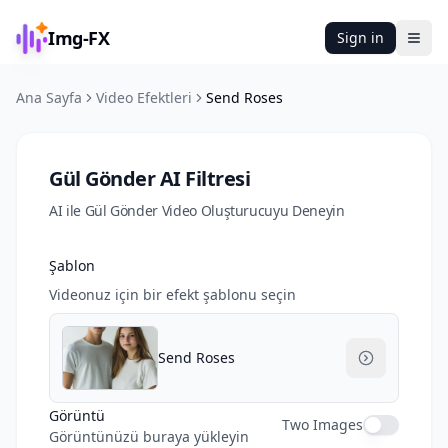
Img-FX
Sign in
Ope
Ana Sayfa
Video Efektleri
Send Roses
Gül Gönder AI Filtresi
AI ile Gül Gönder Video Oluşturucuyu Deneyin
Şablon
Videonuz için bir efekt şablonu seçin
Send Roses
Görüntü
Two Images
Görüntünüzü buraya yükleyin