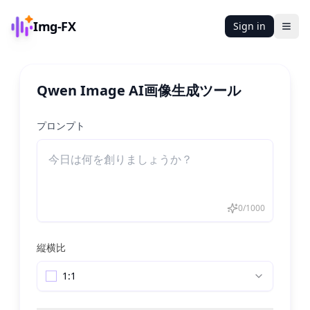
Img-FX
Sign in
Ope
Qwen Image AI画像生成ツール
プロンプト
0
/
1000
縦横比
1:1