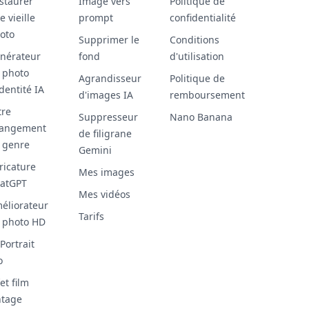
staurer
Image vers
Politique de
e vieille
prompt
confidentialité
oto
Supprimer le
Conditions
nérateur
fond
d'utilisation
 photo
Agrandisseur
Politique de
identité IA
d'images IA
remboursement
tre
Suppresseur
Nano Banana
angement
de filigrane
 genre
Gemini
ricature
Mes images
atGPT
Mes vidéos
éliorateur
Tarifs
 photo HD
 Portrait
o
et film
ntage