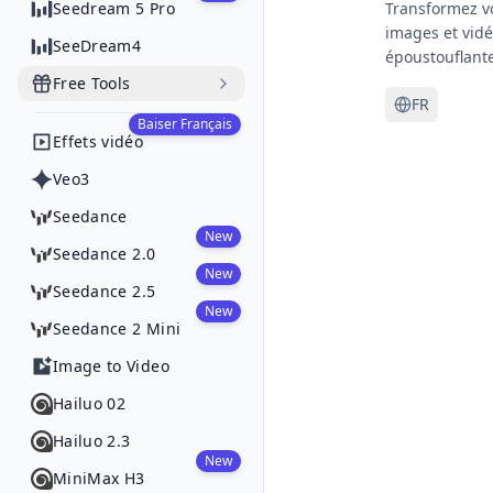
Seedream 5 Pro
Transformez v
images et vid
SeeDream4
époustouflant
Free Tools
FR
Baiser Français
Effets vidéo
Veo3
Seedance
New
Seedance 2.0
New
Seedance 2.5
New
Seedance 2 Mini
Image to Video
Hailuo 02
Hailuo 2.3
New
MiniMax H3