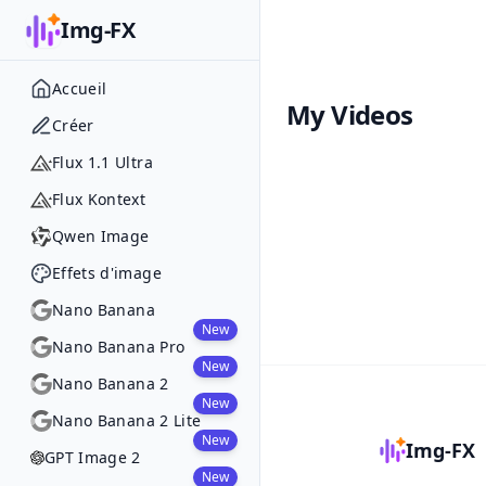
Img-FX
Accueil
My Videos
Créer
Flux 1.1 Ultra
Flux Kontext
Qwen Image
Effets d'image
Nano Banana
New
Nano Banana Pro
New
Nano Banana 2
New
Nano Banana 2 Lite
New
Img-FX
GPT Image 2
New