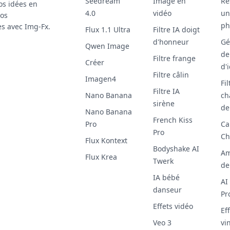
Seedream
Image en
Re
os idées en
4.0
vidéo
un
éos
ph
es avec Img-Fx.
Flux 1.1 Ultra
Filtre IA doigt
d'honneur
Gé
Qwen Image
de
Filtre frange
Créer
d'
Filtre câlin
Imagen4
Fil
Filtre IA
Nano Banana
ch
sirène
de
Nano Banana
French Kiss
Pro
Ca
Pro
Ch
Flux Kontext
Bodyshake AI
Am
Flux Krea
Twerk
de
IA bébé
AI
danseur
Pr
Effets vidéo
Eff
Veo 3
vi