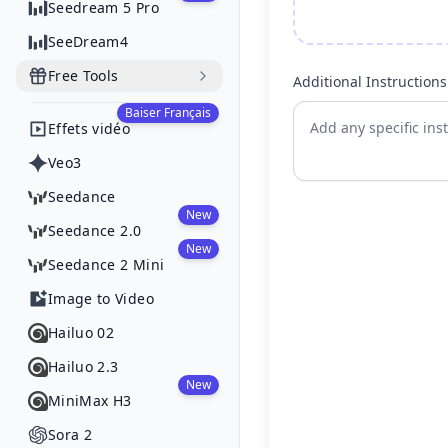
Seedream 5 Pro
SeeDream4
Free Tools
Additional Instructions
Baiser Français
Effets vidéo
Veo3
Seedance
New
Seedance 2.0
New
Seedance 2 Mini
Image to Video
Hailuo 02
Hailuo 2.3
New
MiniMax H3
Sora 2