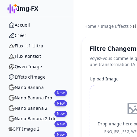
Img-FX
Accueil
Home
Image Effects
F
Créer
Flux 1.1 Ultra
Filtre Changem
Flux Kontext
Voyez-vous comme le 
une transformation IA 
Qwen Image
Effets d'image
Upload Image
Nano Banana
New
Nano Banana Pro
New
Nano Banana 2
New
Nano Banana 2 Lite
Drop image here or
New
GPT Image 2
PNG, JPG, JPEG, W
New