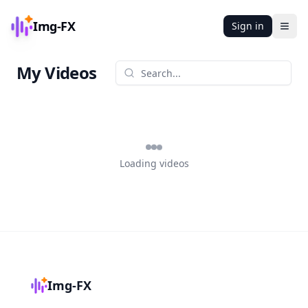
Img-FX
Sign in
Ope
My Videos
Loading videos
Img-FX