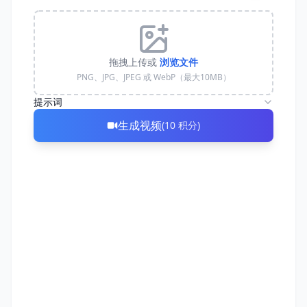
拖拽上传或
浏览文件
PNG、JPG、JPEG 或 WebP（最大10MB）
提示词
生成视频
(
10
积分
)