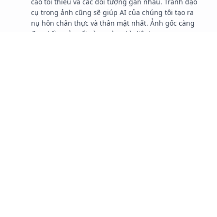
cao tối thiểu và các đối tượng gần nhau. Tránh đạo
cụ trong ảnh cũng sẽ giúp AI của chúng tôi tạo ra
nụ hôn chân thực và thân mật nhất. Ảnh gốc càng
đẹp, kết quả cuối cùng càng kỳ diệu!
Có giới hạn số lượng ảnh tôi có thể tải
3
lên không?
Có, công cụ của chúng tôi được thiết kế để xử lý một
ảnh mỗi lần. Điều này cho phép AI của chúng tôi
tập trung vào việc tạo ra kết quả chất lượng cao
nhất và thân mật nhất có thể cho ảnh của bạn. Nếu
bạn có nhiều ảnh muốn chuyển đổi, chỉ cần tải lên
từng ảnh một. Quá trình này nhanh chóng và dễ
dàng, vì vậy bạn có thể biến tất cả ảnh cặp đôi yêu
thích của mình thành những bức chân dung nụ hôn
kiểu Pháp tuyệt đẹp mà không gặp bất kỳ rắc rối
nào.
Nếu các đối tượng trong ảnh không
4