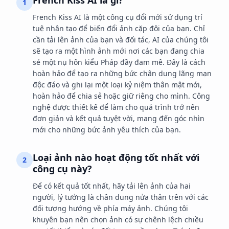
French Kiss AI là gì?
1
French Kiss AI là một công cụ đổi mới sử dụng trí
tuệ nhân tạo để biến đổi ảnh cặp đôi của bạn. Chỉ
cần tải lên ảnh của bạn và đối tác, AI của chúng tôi
sẽ tạo ra một hình ảnh mới nơi các bạn đang chia
sẻ một nụ hôn kiểu Pháp đầy đam mê. Đây là cách
hoàn hảo để tạo ra những bức chân dung lãng mạn
độc đáo và ghi lại một loại kỷ niệm thân mật mới,
hoàn hảo để chia sẻ hoặc giữ riêng cho mình. Công
nghệ được thiết kế để làm cho quá trình trở nên
đơn giản và kết quả tuyệt vời, mang đến góc nhìn
mới cho những bức ảnh yêu thích của bạn.
Loại ảnh nào hoạt động tốt nhất với
2
công cụ này?
Để có kết quả tốt nhất, hãy tải lên ảnh của hai
người, lý tưởng là chân dung nửa thân trên với các
đối tượng hướng về phía máy ảnh. Chúng tôi
khuyên bạn nên chọn ảnh có sự chênh lệch chiều