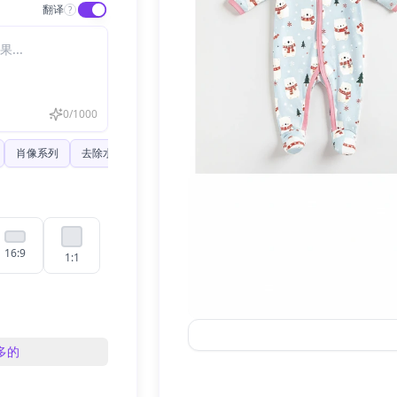
翻译
?
0
/
1000
肖像系列
去除水印
16:9
1:1
多的