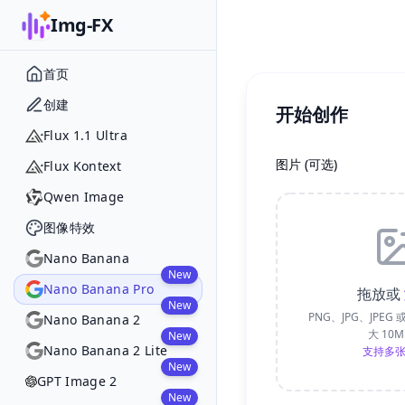
Img-FX
首页
创建
开始创作
Flux 1.1 Ultra
图片
(
可选
)
Flux Kontext
Qwen Image
图像特效
Nano Banana
New
Nano Banana Pro
拖放或
New
PNG、JPG、JPEG
Nano Banana 2
大 10
New
Nano Banana 2 Lite
支持多
New
GPT Image 2
New