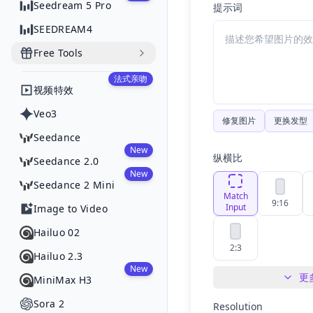
Seedream 5 Pro
提示词
SEEDREAM4
Free Tools
法式亲吻
视频特效
Veo3
修复图片
更换发型
Seedance
New
纵横比
Seedance 2.0
New
Seedance 2 Mini
Match
9:16
Input
Image to Video
Hailuo 02
2:3
Hailuo 2.3
New
更
MiniMax H3
Sora 2
Resolution