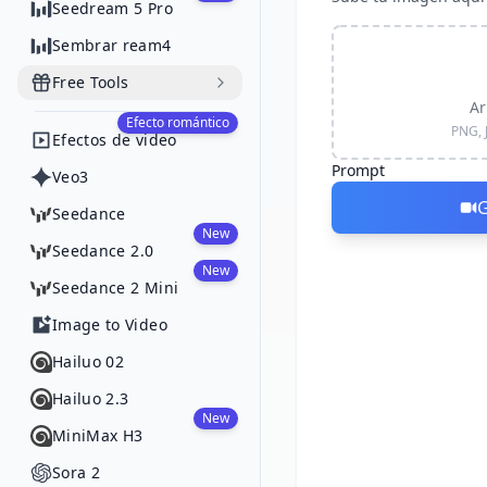
Seedream 5 Pro
Sembrar ream4
Free Tools
Ar
Efecto romántico
PNG, 
Efectos de video
Prompt
Veo3
G
Seedance
New
Seedance 2.0
New
Seedance 2 Mini
Image to Video
Hailuo 02
Hailuo 2.3
New
MiniMax H3
Sora 2