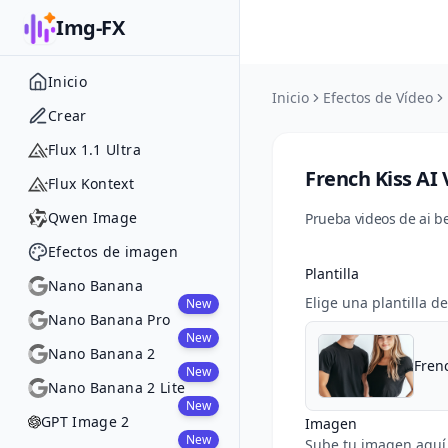
Img-FX
Inicio
Inicio
Efectos de Vídeo
Crear
Flux 1.1 Ultra
French Kiss AI
Flux Kontext
Qwen Image
Prueba videos de ai b
Efectos de imagen
Plantilla
Nano Banana
Elige una plantilla d
New
Nano Banana Pro
New
Nano Banana 2
Frenc
New
Nano Banana 2 Lite
New
GPT Image 2
Imagen
New
Sube tu imagen aquí