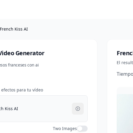
French Kiss AI
 Video Generator
Frenc
El resu
esos franceses con ai
Tiempo
e efectos para tu vídeo
h Kiss AI
Two Images