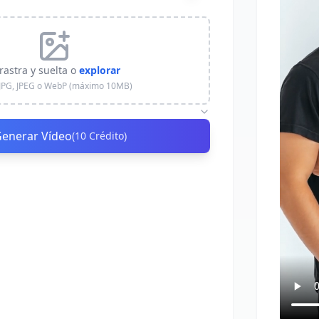
rastra y suelta o
explorar
JPG, JPEG o WebP (máximo 10MB)
enerar Vídeo
(
10
Crédito
)