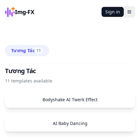
Img-FX
Sign in
Ope
Tương Tác
11
Tương Tác
11
templates available
Bodyshake AI Twerk Effect
AI Baby Dancing