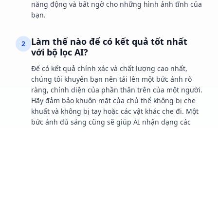
năng động và bất ngờ cho những hình ảnh tĩnh của
bạn.
Làm thế nào để có kết quả tốt nhất
2
với bộ lọc AI?
Để có kết quả chính xác và chất lượng cao nhất,
chúng tôi khuyên bạn nên tải lên một bức ảnh rõ
ràng, chính diện của phần thân trên của một người.
Hãy đảm bảo khuôn mặt của chủ thể không bị che
khuất và không bị tay hoặc các vật khác che đi. Một
bức ảnh đủ sáng cũng sẽ giúp AI nhận dạng các
đặc điểm chính và tạo ra hình ảnh động mượt mà
hơn.
Video được tạo ra có âm thanh không?
3
Theo mặc định, video đầu ra bao gồm một hiệu ứng
âm thanh nền vui nhộn để tăng cảm giác hài hước.
Tuy nhiên, bạn có thể bỏ chọn hộp 'Hiệu ứng âm