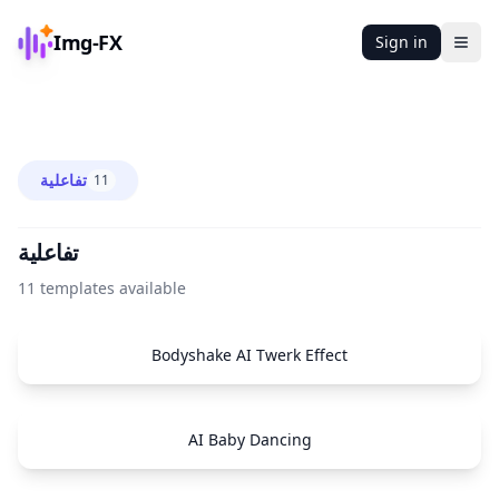
Img-FX
Sign in
Ope
تفاعلية
11
تفاعلية
11
templates available
Bodyshake AI Twerk Effect
AI Baby Dancing