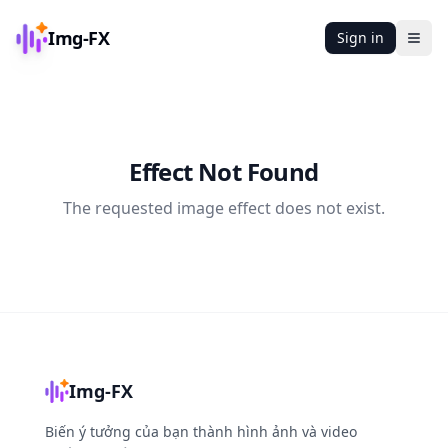
Img-FX
Sign in
Ope
Effect Not Found
The requested image effect does not exist.
Img-FX
Biến ý tưởng của bạn thành hình ảnh và video