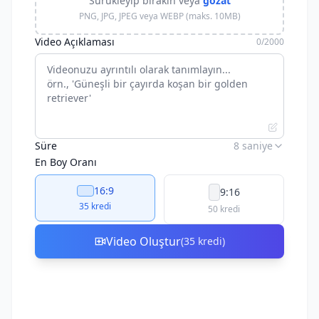
Sürükleyip bırakın veya
gözat
PNG, JPG, JPEG veya WEBP (maks. 10MB)
Video Açıklaması
0
/2000
Süre
8 saniye
En Boy Oranı
16:9
9:16
35
kredi
50
kredi
Video Oluştur
(
35
kredi
)