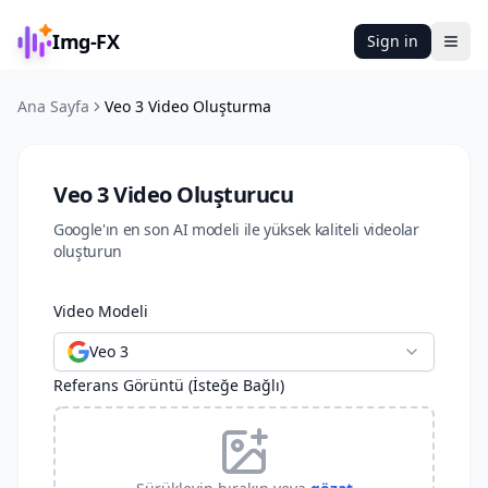
Img-FX
Sign in
Ope
Ana Sayfa
Veo 3 Video Oluşturma
Veo 3 Video Oluşturucu
Google'ın en son AI modeli ile yüksek kaliteli videolar
oluşturun
Video Modeli
Veo 3
Referans Görüntü (İsteğe Bağlı)