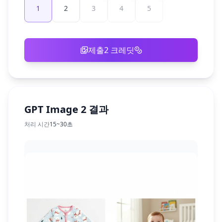
1
2
3
4
5
제출
2
크레딧
GPT Image 2 결과
처리 시간
15~30초