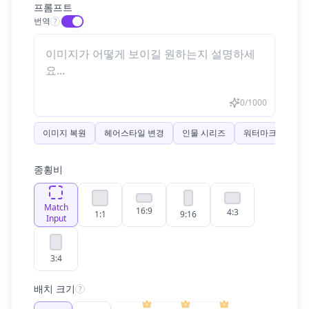
프롬프트
번역
?
0
/
1000
이미지 복원
헤어스타일 변경
인물 시리즈
워터마크 제거
종횡비
Match
16:9
4:3
1:1
9:16
Input
3:4
배치 크기
?