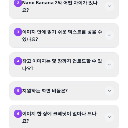
Nano Banana 2와 어떤 차이가 있나
2
성하고, 최대 4장의 참고 이미지를 사용해 편집·합
요?
성도 가능합니다.
GPT Image 2는 정확한 타이포그래피, 벡터 스타
일의 일러스트, 편집 시 피사체 일관성에 강점이
이미지 안에 읽기 쉬운 텍스트를 넣을 수
3
있습니다. Nano Banana 2는 포토리얼리즘과
있나요?
Google 검색 기반 실시간 생성에 중점을 둡니다.
필요한 스타일에 따라 선택하세요.
네. GPT Image 2는 이미지 내 텍스트 렌더링에서
가장 뛰어난 모델 중 하나로 포스터, 인포그래픽,
참고 이미지는 몇 장까지 업로드할 수 있
4
간판, UI 목업 등에 적합합니다.
나요?
최대 4장입니다. 이미지를 한 장이라도 올리면 이
미지-투-이미지 모드로 동작하며, 피사체의 특징은
지원하는 화면 비율은?
5
유지하면서 프롬프트에 따라 수정합니다.
auto, 1:1, 16:9, 9:16, 4:3, 3:4를 지원합니다. 그
외 비율은 auto로 자동 대체됩니다.
이미지 한 장에 크레딧이 얼마나 드나
6
요?