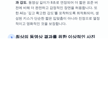
과 강도
. 동영상 길이가 8초로 연장되어 더 짧은 표준 버
전에 비해 더 완전하고 감정적인 장면을 허용합니다. 또
한 AI는 '깊고 확고한 강도'를 포착하도록 최적화되어, 생
성된 키스가 단순한 짧은 입맞춤이 아니라 진정으로 열정
적이고 영화적인 것을 보장합니다.
최상의 동영상 결과를 위한 이상적인 사진
3
요구사항은 무엇인가요?
최적의 결과를 위해 두 피사체 모두
상반신
이 보이고
카
메라를 향하고 있는
사진을 사용하는 것을 강력히 권장합
니다. 피사체는 키 차이가 최소이어야 하며 서로 가까이
있어야 합니다. 최상의 이미지는 피사체가 소품을 들고
있지 않은 것으로, AI가 친밀한 상호작용과 키스로의 부
드러운 전환에 완전히 집중할 수 있도록 합니다.
단일 사진이나 여러 이미지를 업로드할 수
4
있나요?
생성기는 유연하며 두 사람이 나온
단일 사진
또는
두 개