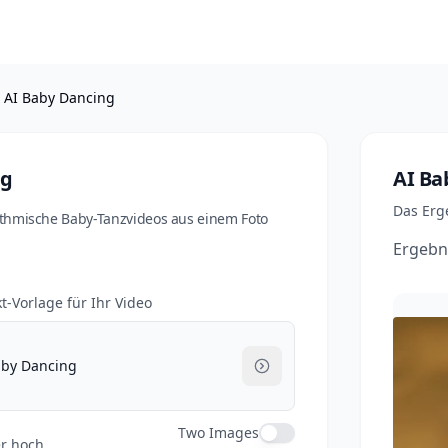
AI Baby Dancing
ng
AI Ba
Das Erg
rhythmische Baby-Tanzvideos aus einem Foto
Ergebni
t-Vorlage für Ihr Video
aby Dancing
Two Images
er hoch