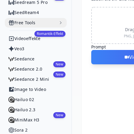
Seedream 5 Pro
SeedReam4
Free Tools
Drag
Romantik-Effekt
PNG, 
Videoeffekte
Prompt
Veo3
V
Seedance
New
Seedance 2.0
New
Seedance 2 Mini
Image to Video
Hailuo 02
Hailuo 2.3
New
MiniMax H3
Sora 2