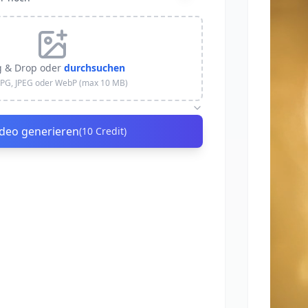
 & Drop oder
durchsuchen
JPG, JPEG oder WebP (max 10 MB)
ideo generieren
(
10
Credit
)