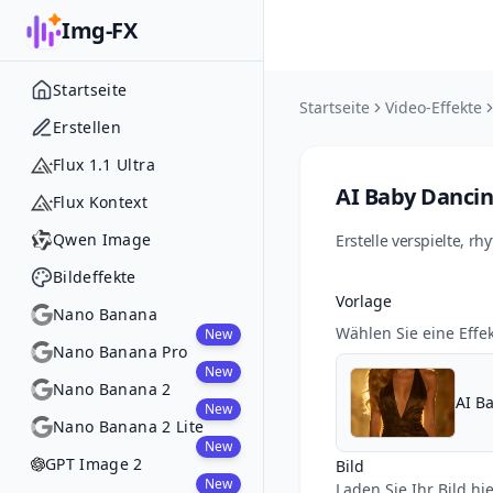
Img-FX
Startseite
Startseite
Video-Effekte
Erstellen
Flux 1.1 Ultra
AI Baby Danci
Flux Kontext
Qwen Image
Erstelle verspielte, 
Bildeffekte
Vorlage
Nano Banana
Wählen Sie eine Effek
New
Nano Banana Pro
New
Nano Banana 2
AI B
New
Nano Banana 2 Lite
New
GPT Image 2
Bild
New
Laden Sie Ihr Bild hi