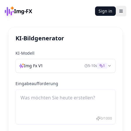
Img-FX
Sign in
Ope
KI-Bildgenerator
KI-Modell
Img Fx V1
5-10s
1
Eingabeaufforderung
0
/
1000