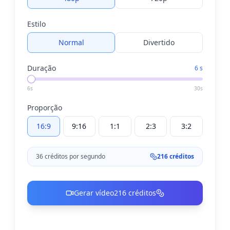
Estilo
Normal
Divertido
Duração
6 s
6s
30s
Proporção
16:9
9:16
1:1
2:3
3:2
36 créditos por segundo
216 créditos
Gerar vídeo
216 créditos