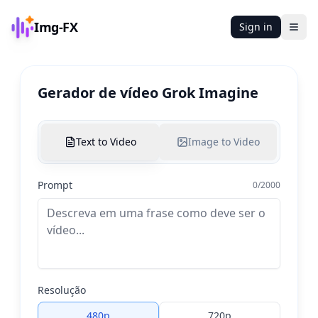
Img-FX
Sign in
Ope
Gerador de vídeo Grok Imagine
Text to Video
Image to Video
Prompt
0
/
2000
Resolução
480p
720p