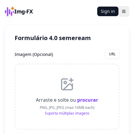
Img-FX
Sign in
Ope
Formulário 4.0 semeream
Imagem
(
Opcional
)
URL
Arraste e solte ou
procurar
PNG, JPG, JPEG (max 10MB each)
Suporta múltiplas imagens