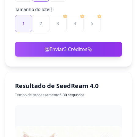
Tamanho do lote
?
1
2
3
4
5
Enviar
3
Créditos
Resultado de SeedReam 4.0
Tempo de processamento
5-30 segundos