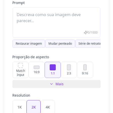
Prompt
0
/
1000
Restaurar imagem
Mudar penteado
Série de retratos
Re
Proporção de aspecto
Match
16:9
1:1
2:3
9:16
Input
Mais
Resolution
1K
2K
4K