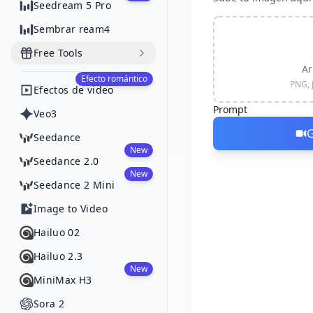
Seedream 5 Pro
Sembrar ream4
Free Tools
Ar
Efecto romántico
PNG, 
Efectos de video
Prompt
Veo3
G
Seedance
New
Seedance 2.0
New
Seedance 2 Mini
Image to Video
Hailuo 02
Hailuo 2.3
New
MiniMax H3
Sora 2