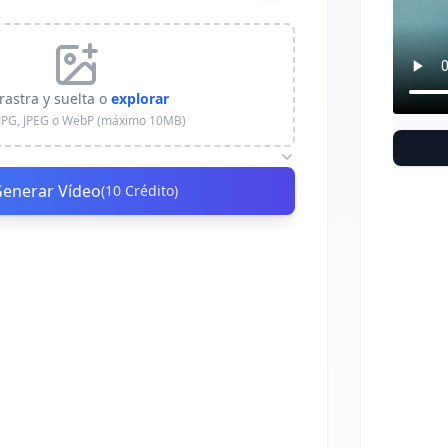
rastra y suelta o
explorar
JPG, JPEG o WebP (máximo 10MB)
enerar Vídeo
(
10
Crédito
)