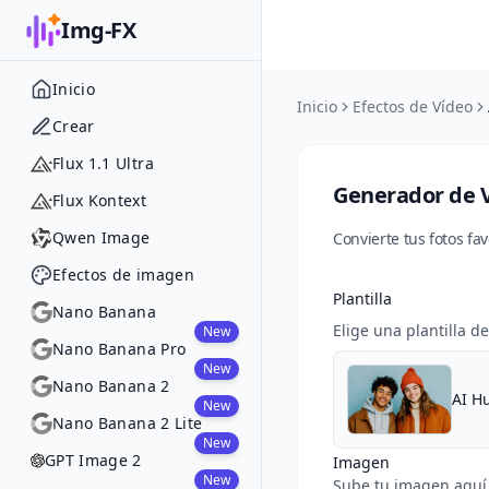
Img-FX
Inicio
Inicio
Efectos de Vídeo
Crear
Flux 1.1 Ultra
Generador de V
Flux Kontext
Qwen Image
Convierte tus fotos f
Efectos de imagen
Plantilla
Nano Banana
Elige una plantilla d
New
Nano Banana Pro
New
Nano Banana 2
AI H
New
Nano Banana 2 Lite
New
GPT Image 2
Imagen
New
Sube tu imagen aquí